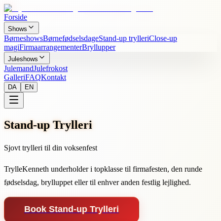
Forside
Shows
Børneshows
Børnefødselsdage
Stand-up trylleri
Close-up
magi
Firmaarrangementer
Bryllupper
Juleshows
Julemand
Julefrokost
Galleri
FAQ
Kontakt
DA
EN
Stand-up Trylleri
Sjovt trylleri til din voksenfest
TrylleKenneth underholder i topklasse til firmafesten, den runde
fødselsdag, brylluppet eller til enhver anden festlig lejlighed.
Book Stand-up Trylleri