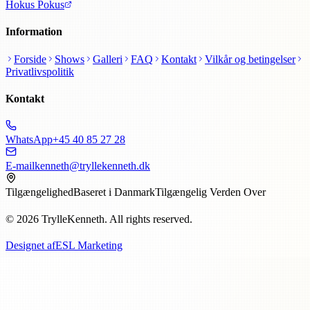
Hokus Pokus
Information
Forside
Shows
Galleri
FAQ
Kontakt
Vilkår og betingelser
Privatlivspolitik
Kontakt
WhatsApp
+45 40 85 27 28
E-mail
kenneth@tryllekenneth.dk
Tilgængelighed
Baseret i Danmark
Tilgængelig Verden Over
© 2026 TrylleKenneth. All rights reserved.
Designet af
ESL Marketing