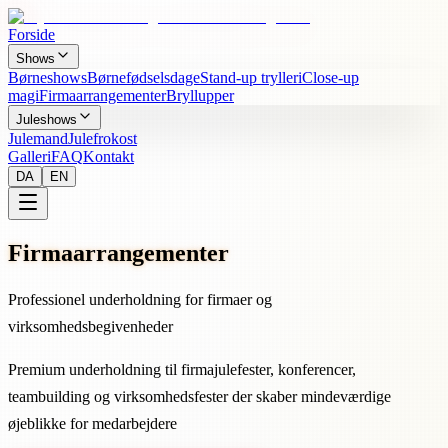
Forside
Shows
Børneshows
Børnefødselsdage
Stand-up trylleri
Close-up
magi
Firmaarrangementer
Bryllupper
Juleshows
Julemand
Julefrokost
Galleri
FAQ
Kontakt
DA
EN
Firmaarrangementer
Professionel underholdning for firmaer og
virksomhedsbegivenheder
Premium underholdning til firmajulefester, konferencer,
teambuilding og virksomhedsfester der skaber mindeværdige
øjeblikke for medarbejdere