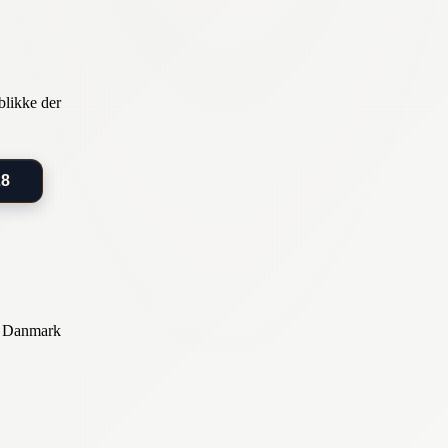
blikke der
28
 i Danmark