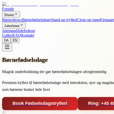
Forside
Shows
Børneshows
Børnefødselsdage
Stand-up trylleri
Close-up magi
Firmaar
Juleshows
Julemand
Julefrokost
Galleri
FAQ
Kontakt
DA
EN
Børnefødselsdage
Magisk underholdning der gør børnefødselsdagen uforglemmelig
Premium trylleri til børnefødselsdage med interaktion, sjov og magisk
som børnene husker hele livet
Book Fødselsdagstrylleri
Ring: +45 4